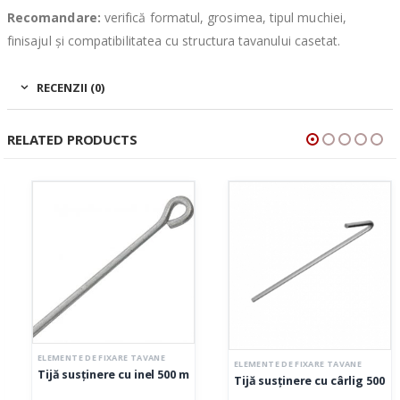
Recomandare:
verifică formatul, grosimea, tipul muchiei,
finisajul și compatibilitatea cu structura tavanului casetat.
RECENZII (0)
RELATED PRODUCTS
ELEMENTE DE FIXARE TAVANE
ELEMENTE DE FIXARE TAVANE
Tijă susținere cu inel 500 mm
mm
Tijă susținere cu cârlig 500 mm