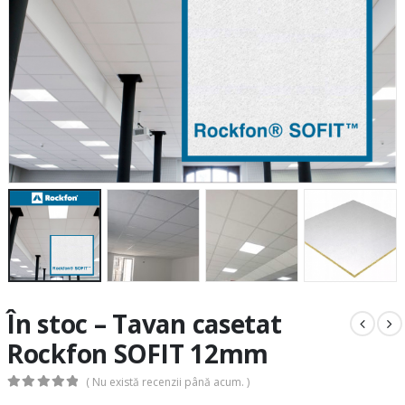
În stoc – Tavan casetat
Rockfon SOFIT 12mm
( Nu există recenzii până acum. )
0
out of 5