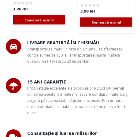
3.26
lei
0
out of 5
3.90
lei
0
out of 5
Comandă acum!
Comandă acum!
LIVRARE GRATUITĂ ÎN CHIȘINĂU
Transportarea mărfii în raza or. Chișinău se efectuează
contra sumei de 150 lei. Transportarea mărfii în afara
orașului va fi taxată cu 20 lei per/km.
15 ANI GARANȚIE
Proprietățile excelente ale produselor ROCKFON permit
utilizarea acestora în cele mai severe condiții climaterice și
asigură păstrarea stabilității dimensionale. Prin urmare,
durata de viață estimată a produselor noastre este foarte
mare.
Consultație și luarea măsurilor