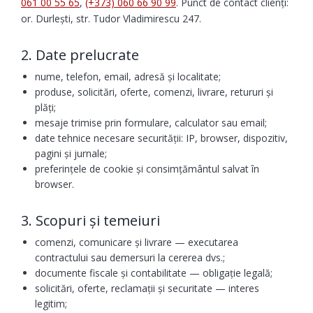
061 00 55 65
,
(+373) 060 66 90 99
. Punct de contact clienți:
or. Durlești, str. Tudor Vladimirescu 247.
2. Date prelucrate
nume, telefon, email, adresă și localitate;
produse, solicitări, oferte, comenzi, livrare, retururi și
plăți;
mesaje trimise prin formulare, calculator sau email;
date tehnice necesare securității: IP, browser, dispozitiv,
pagini și jurnale;
preferințele de cookie și consimțământul salvat în
browser.
3. Scopuri și temeiuri
comenzi, comunicare și livrare — executarea
contractului sau demersuri la cererea dvs.;
documente fiscale și contabilitate — obligație legală;
solicitări, oferte, reclamații și securitate — interes
legitim;