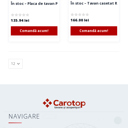
În stoc – Tavan casetat Rock
În stoc – Placa de tavan Pin Hole 595x595x10mm (12 buc/4,32 m2
166.00
lei
0
out of 5
135.94
lei
0
out of 5
Comandă acum!
Comandă acum!
NAVIGARE