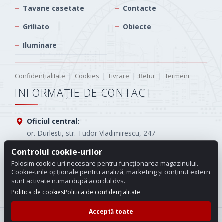
Tavane casetate
Contacte
Griliato
Obiecte
Iluminare
Confidențialitate
|
Cookies
|
Livrare
|
Retur
|
Termeni
INFORMAȚIE DE CONTACT
Oficiul central:
or. Durlești, str. Tudor Vladimirescu, 247
Tel.:
(+373) 61005565
Controlul cookie-urilor
Folosim cookie-uri necesare pentru funcționarea magazinului.
E-mail:
info.carotop@gmail.com
Cookie-urile opționale pentru analiză, marketing și conținut extern
sunt activate numai după acordul dvs.
Program de lucru:
Luni - Vineri: 08:00 - 18:00
Politica de cookies
Politica de confidențialitate
Acceptă toate