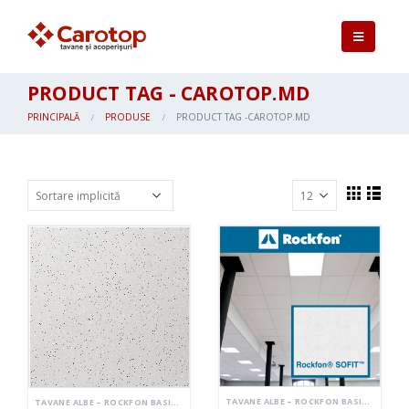
PRODUCT TAG - CAROTOP.MD
PRINCIPALĂ
PRODUSE
PRODUCT TAG -
CAROTOP.MD
TAVANE ALBE – ROCKFON BASIC
,
TAVANE
TAVANE ALBE – ROCKFON BASIC
,
TAVANE CASETATE