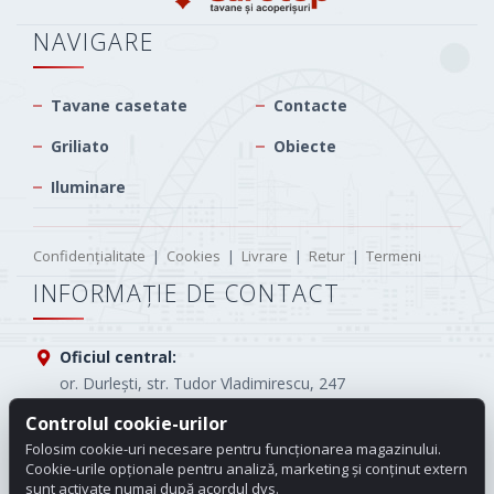
NAVIGARE
Tavane casetate
Contacte
Griliato
Obiecte
Iluminare
Confidențialitate
|
Cookies
|
Livrare
|
Retur
|
Termeni
INFORMAȚIE DE CONTACT
Oficiul central:
or. Durlești, str. Tudor Vladimirescu, 247
Controlul cookie-urilor
Tel.:
(+373) 61005565
Folosim cookie-uri necesare pentru funcționarea magazinului.
E-mail:
info.carotop@gmail.com
Cookie-urile opționale pentru analiză, marketing și conținut extern
sunt activate numai după acordul dvs.