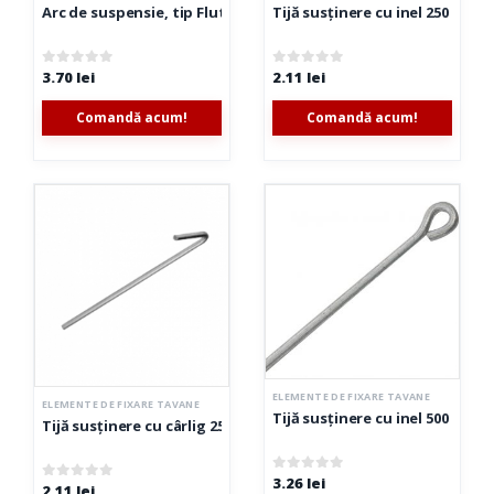
Arc de suspensie, tip Fluturaș
Tijă susținere cu inel 250 mm
3.70
lei
2.11
lei
0
out of 5
0
out of 5
Comandă acum!
Comandă acum!
ELEMENTE DE FIXARE TAVANE
ELEMENTE DE FIXARE TAVANE
Tijă susținere cu inel 500 mm
Tijă susținere cu cârlig 250 mm
3.26
lei
0
out of 5
2.11
lei
0
out of 5