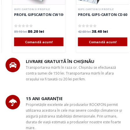
GIPS CARTON SI PROFILE
GIPS CARTON SI PROFILE
0, CAROTOP
PROFIL GIPSCARTON CW 100/50, CAROTOP
PROFIL GIPS-CARTON CD 60/27
80.20
lei
38.40
lei
0
out of 5
0
out of 5
89.10
lei
42.60
lei
Comandă acum!
Comandă acum!
LIVRARE GRATUITĂ ÎN CHIȘINĂU
Transportarea mărfii în raza or. Chișinău se efectuează
contra sumei de 150 lei. Transportarea mărfii în afara
orașului va fi taxată cu 20 lei per/km.
15 ANI GARANȚIE
Proprietățile excelente ale produselor ROCKFON permit
utilizarea acestora în cele mai severe condiții climaterice și
asigură păstrarea stabilității dimensionale. Prin urmare,
durata de viață estimată a produselor noastre este foarte
mare.