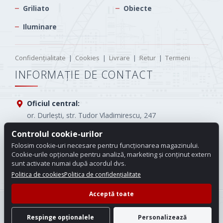
Griliato
Obiecte
Iluminare
Confidențialitate
|
Cookies
|
Livrare
|
Retur
|
Termeni
INFORMAȚIE DE CONTACT
Oficiul central:
or. Durlești, str. Tudor Vladimirescu, 247
Tel.:
(+373) 61005565
Controlul cookie-urilor
Folosim cookie-uri necesare pentru funcționarea magazinului.
E-mail:
info.carotop@gmail.com
Cookie-urile opționale pentru analiză, marketing și conținut extern
sunt activate numai după acordul dvs.
Program de lucru:
Luni - Vineri: 08:00 - 18:00
Politica de cookies
Politica de confidențialitate
Acceptă toate
© 2026 Carotop. Toate drepturile rezervate.
Setări cookie
Respinge opționalele
Personalizează