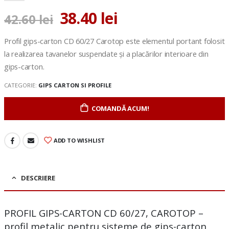
38.40
lei
42.60
lei
Profil gips-carton CD 60/27 Carotop este elementul portant folosit
la realizarea tavanelor suspendate și a placărilor interioare din
gips-carton.
CATEGORIE:
GIPS CARTON SI PROFILE
COMANDĂ ACUM!
ADD TO WISHLIST
DESCRIERE
PROFIL GIPS-CARTON CD 60/27, CAROTOP –
profil metalic pentru sisteme de gips-carton