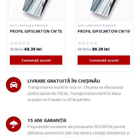
GIPS CARTON SI PROFILE
GIPS CARTON SI PROFILE
dro 1.2*2.5m (60foi/pal)
PROFIL GIPSCARTON CW 75/50, CAROTOP
PROFIL GIPSCARTON CW 100/5
68.30
lei
80.20
lei
0
out of 5
0
out of 5
75.90
lei
89.10
lei
Comandă acum!
Comandă acum!
LIVRARE GRATUITĂ ÎN CHIȘINĂU
Transportarea mărfii în raza or. Chișinău se efectuează
contra sumei de 150 lei. Transportarea mărfii în afara
orașului va fi taxată cu 20 lei per/km.
15 ANI GARANȚIE
Proprietățile excelente ale produselor ROCKFON permit
utilizarea acestora în cele mai severe condiții climaterice și