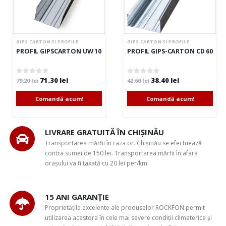
GIPS CARTON SI PROFILE
GIPS CARTON SI PROFILE
 CAROTOP
0, CAROTOP
PROFIL GIPSCARTON UW 100/40, CAROTOP
PROFIL GIPS-CARTON CD 60/27
71.30
lei
38.40
lei
0
out of 5
0
out of 5
79.20
lei
42.60
lei
Comandă acum!
Comandă acum!
LIVRARE GRATUITĂ ÎN CHIȘINĂU
Transportarea mărfii în raza or. Chișinău se efectuează
contra sumei de 150 lei. Transportarea mărfii în afara
orașului va fi taxată cu 20 lei per/km.
15 ANI GARANȚIE
Proprietățile excelente ale produselor ROCKFON permit
utilizarea acestora în cele mai severe condiții climaterice și