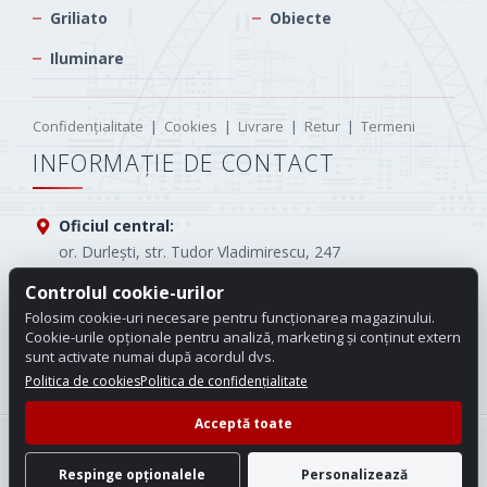
Griliato
Obiecte
Iluminare
Confidențialitate
|
Cookies
|
Livrare
|
Retur
|
Termeni
INFORMAȚIE DE CONTACT
Oficiul central:
or. Durlești, str. Tudor Vladimirescu, 247
Tel.:
(+373) 61005565
Controlul cookie-urilor
Folosim cookie-uri necesare pentru funcționarea magazinului.
E-mail:
info.carotop@gmail.com
Cookie-urile opționale pentru analiză, marketing și conținut extern
sunt activate numai după acordul dvs.
Program de lucru:
Luni - Vineri: 08:00 - 18:00
Politica de cookies
Politica de confidențialitate
Acceptă toate
© 2026 Carotop. Toate drepturile rezervate.
Setări cookie
Respinge opționalele
Personalizează