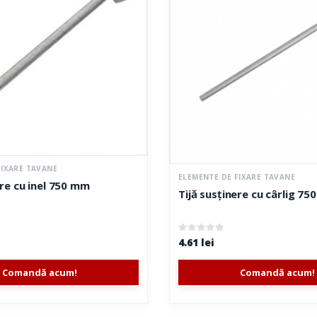
FIXARE TAVANE
ELEMENTE DE FIXARE TAVANE
ere cu inel 750 mm
Tijă susținere cu cârlig 7
0
out of 5
4.61
lei
Comandă acum!
Comandă acum!