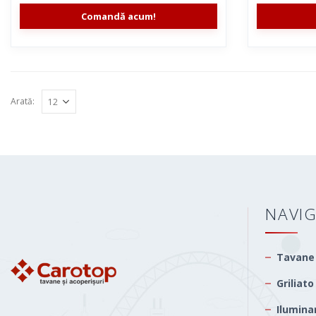
Comandă acum!
Arată:
NAVI
Tavane
Griliato
Ilumina