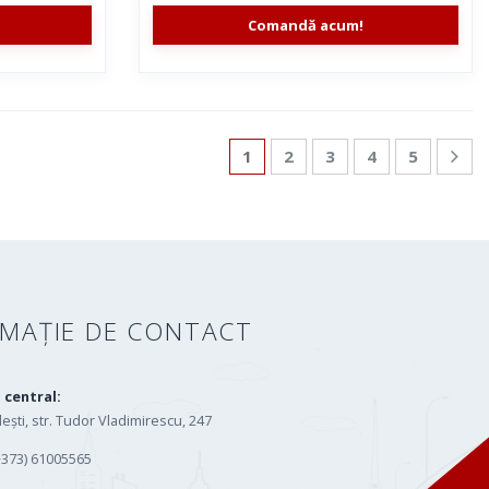
Comandă acum!
1
2
3
4
5
RMAȚIE DE CONTACT
l central:
lești, str. Tudor Vladimirescu, 247
+373) 61005565