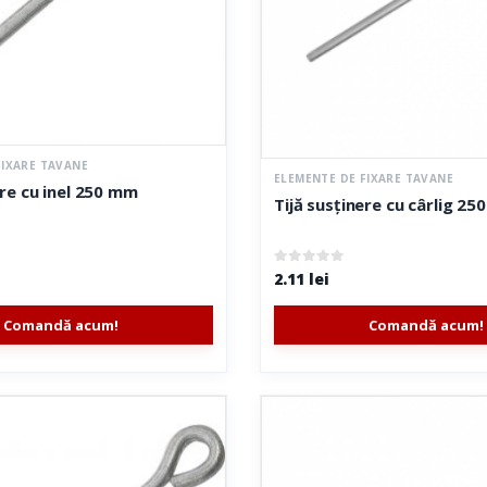
FIXARE TAVANE
ELEMENTE DE FIXARE TAVANE
ere cu inel 250 mm
Tijă susținere cu cârlig 2
0
out of 5
2.11
lei
Comandă acum!
Comandă acum!