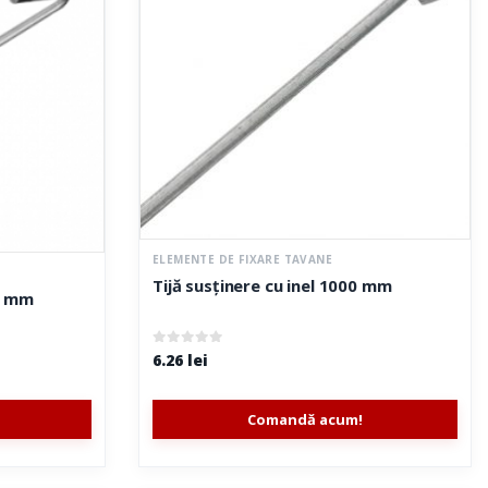
ELEMENTE DE FIXARE TAVANE
Tijă susținere cu inel 1000 mm
50 mm
0
out of 5
6.26
lei
Comandă acum!