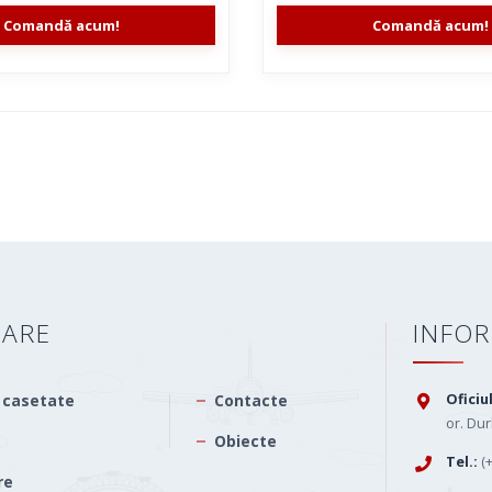
Comandă acum!
Comandă acum!
GARE
INFO
 casetate
Contacte
Oficiu
or. Dur
Obiecte
Tel.:
(
re