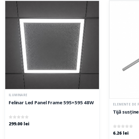
ILUMINARE
Felinar Led Panel Frame 595×595 48W 6500K Carotop
ELEMENTE DE 
Tijă susțin
0
out of 5
299.00
lei
0
out of 5
6.26
lei