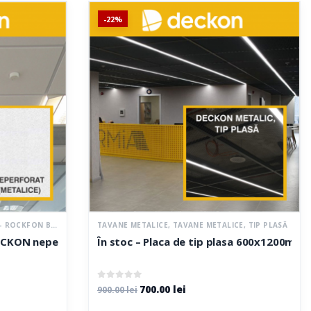
-22%
ROCKFON BASIC
,
TAVANE ALBE – ROCKFON DESIGN
TAVANE METALICE
,
TAVANE METALICE, TIP PLASĂ
,
TAVANE CASETATE
,
TAVAN
DECKON neperforat tegular
În stoc – Placa de tip plasa 600x1200mm,
0
out of 5
700.00
lei
900.00
lei