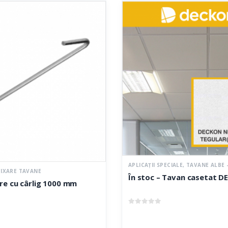
APLICAȚII SPECIALE
,
TAVANE ALBE – 
FIXARE TAVANE
În stoc – Tavan casetat 
ere cu cârlig 1000 mm
0
out of 5