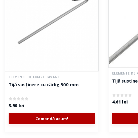
ELEMENTE DE 
ELEMENTE DE FIXARE TAVANE
Tijă susțin
Tijă susținere cu cârlig 500 mm
0
out of 5
4.61
lei
0
out of 5
3.90
lei
Comandă acum!