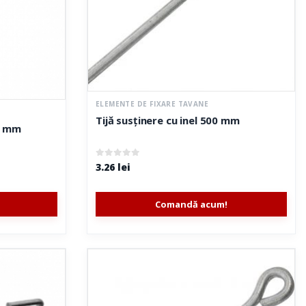
ELEMENTE DE FIXARE TAVANE
Tijă susținere cu inel 500 mm
50 mm
0
out of 5
3.26
lei
Comandă acum!