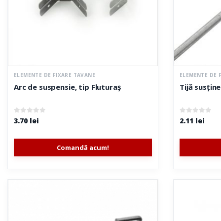
ELEMENTE DE FIXARE TAVANE
ELEMENTE DE 
Arc de suspensie, tip Fluturaș
Tijă susțin
0
out of 5
0
out of 5
3.70
lei
2.11
lei
Comandă acum!