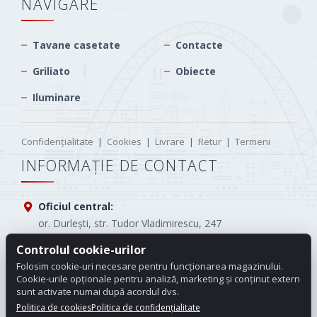
NAVIGARE
Tavane casetate
Contacte
Griliato
Obiecte
Iluminare
Confidențialitate
|
Cookies
|
Livrare
|
Retur
|
Termeni
INFORMAȚIE DE CONTACT
Oficiul central:
or. Durlești, str. Tudor Vladimirescu, 247
Controlul cookie-urilor
Tel.:
(+373) 61005565
Folosim cookie-uri necesare pentru funcționarea magazinului.
E-mail:
info.carotop@gmail.com
Cookie-urile opționale pentru analiză, marketing și conținut extern
sunt activate numai după acordul dvs.
Program de lucru:
Luni - Vineri: 08:00 - 18:00
Politica de cookies
Politica de confidențialitate