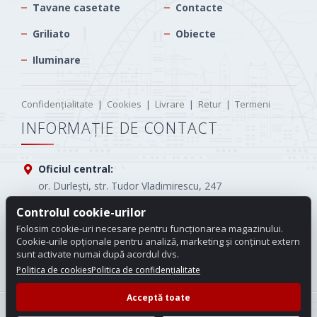
Tavane casetate
Contacte
Griliato
Obiecte
Iluminare
Confidențialitate
|
Cookies
|
Livrare
|
Retur
|
Termeni
INFORMAȚIE DE CONTACT
Oficiul central:
or. Durlești, str. Tudor Vladimirescu, 247
Controlul cookie-urilor
Tel.:
(+373) 61005565
Folosim cookie-uri necesare pentru funcționarea magazinului.
E-mail:
info.carotop@gmail.com
Cookie-urile opționale pentru analiză, marketing și conținut extern
sunt activate numai după acordul dvs.
Program de lucru:
Luni - Vineri: 08:00 - 18:00
Politica de cookies
Politica de confidențialitate
Acceptă toate