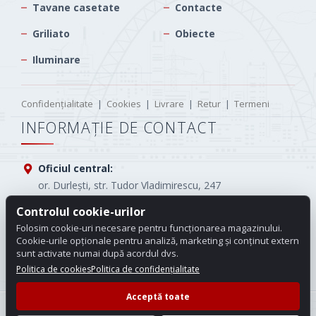
Tavane casetate
Contacte
Griliato
Obiecte
Iluminare
Confidențialitate
|
Cookies
|
Livrare
|
Retur
|
Termeni
INFORMAȚIE DE CONTACT
Oficiul central:
or. Durlești, str. Tudor Vladimirescu, 247
Controlul cookie-urilor
Tel.:
(+373) 61005565
Folosim cookie-uri necesare pentru funcționarea magazinului.
E-mail:
info.carotop@gmail.com
Cookie-urile opționale pentru analiză, marketing și conținut extern
sunt activate numai după acordul dvs.
Program de lucru:
Luni - Vineri: 08:00 - 18:00
Politica de cookies
Politica de confidențialitate
Acceptă toate